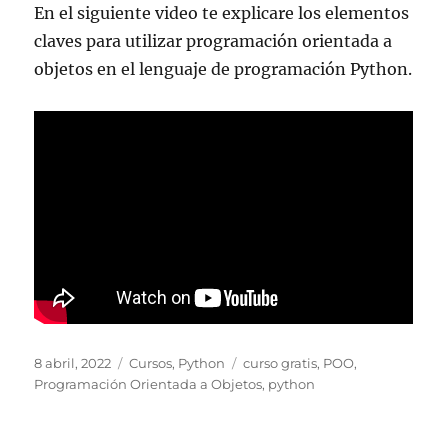
En el siguiente video te explicare los elementos
claves para utilizar programación orientada a
objetos en el lenguaje de programación Python.
Publicado
Categorías
Etiquetas
8 abril, 2022
Cursos
,
Python
curso gratis
,
POO
,
el
Programación Orientada a Objetos
,
python