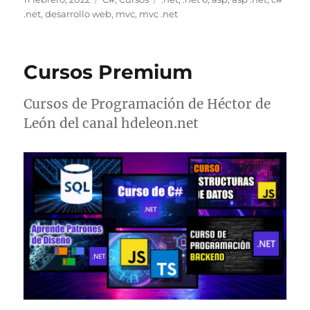
el
.net
,
desarrollo web
,
mvc
,
mvc .net
Cursos Premium
Cursos de Programación de Héctor de
León del canal hdeleon.net