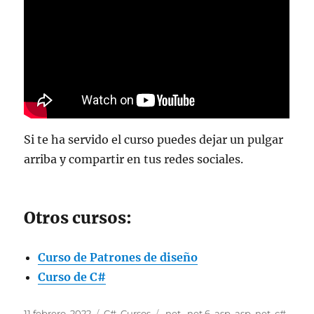
Si te ha servido el curso puedes dejar un pulgar
arriba y compartir en tus redes sociales.
Otros cursos:
Curso de Patrones de diseño
Curso de C#
Publicado
Categorías
Etiquetas
11 febrero, 2022
C#
,
Cursos
.net
,
.net 6
,
asp
,
asp .net
,
c#