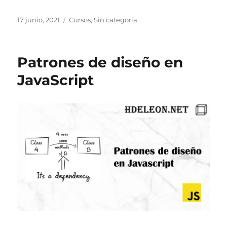
Publicado
Categorías
17 junio, 2021
Cursos
,
Sin categoría
el
Patrones de diseño en
JavaScript