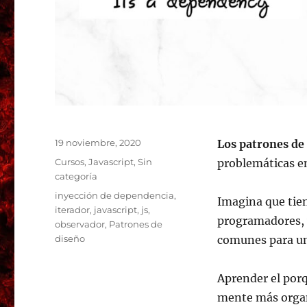
Publicado
19 noviembre, 2020
Los patrones de
el
Categorías
Cursos
,
Javascript
,
Sin
problemáticas e
categoría
Etiquetas
inyección de dependencia
,
Imagina que tie
iterador
,
javascript
,
js
,
programadores, 
observador
,
Patrones de
diseño
comunes para un
Aprender el porq
mente más orga