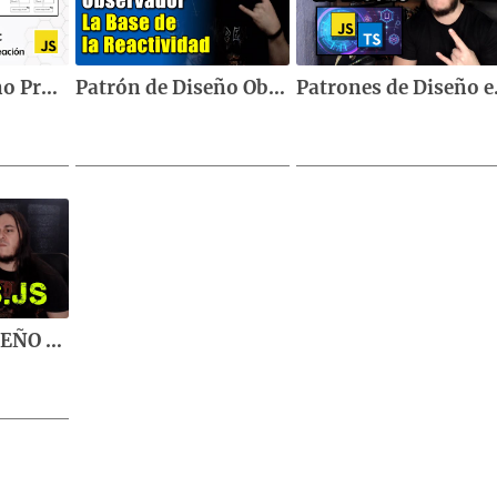
Patrón de diseño Prototype en javascript, creando objetos a partir de otros ya existentes
Patrón de Diseño Observador 👀 | La BASE del Paradigma de Programación Reactivo
Patrones d
PATRÓN de DISEÑO STRATEGY en EXPRESS JS