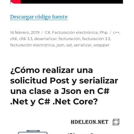
Descargar código fuente
Publicado
Categorías
Etiquetas
16 febrero, 2019
C#
,
Facturación electrónica
,
Php
c++
,
el
cfdi
,
cfdi 3.3
,
deserializar
,
facturación
,
facturación 3.3
,
facturación electrónica
,
json
,
sat
,
serializar
,
wrapper
¿Cómo realizar una
solicitud Post y serializar
una clase a Json en C#
.Net y C# .Net Core?