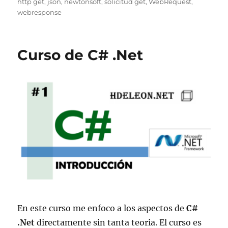
el
http get
,
json
,
newtonsoft
,
solicitud get
,
WebRequest
,
webresponse
Curso de C# .Net
En este curso me enfoco a los aspectos de
C#
.Net
directamente sin tanta teoria. El curso es