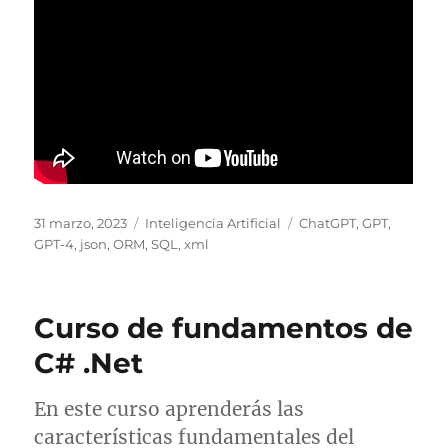
Publicado
Categorías
Etiquetas
31 marzo, 2023
Inteligencia Artificial
ChatGPT
,
GPT
,
el
GPT-4
,
json
,
ORM
,
SQL
,
xml
Curso de fundamentos de
C# .Net
En este curso aprenderás las
características fundamentales del