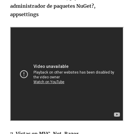
administrador de paquetes NuGet?,
appsettings
7. Vistas en MVC .Net, Razor