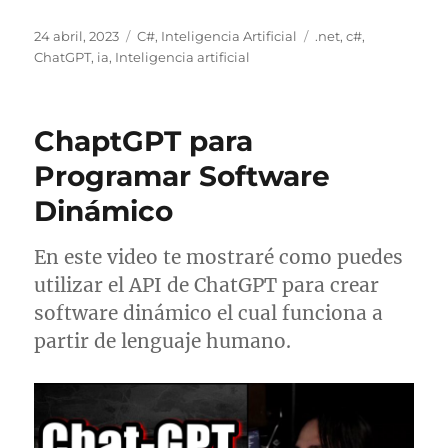
Publicado
Categorías
Etiquetas
24 abril, 2023
C#
,
Inteligencia Artificial
.net
,
c#
,
el
ChatGPT
,
ia
,
Inteligencia artificial
ChaptGPT para
Programar Software
Dinámico
En este video te mostraré como puedes
utilizar el API de ChatGPT para crear
software dinámico el cual funciona a
partir de lenguaje humano.