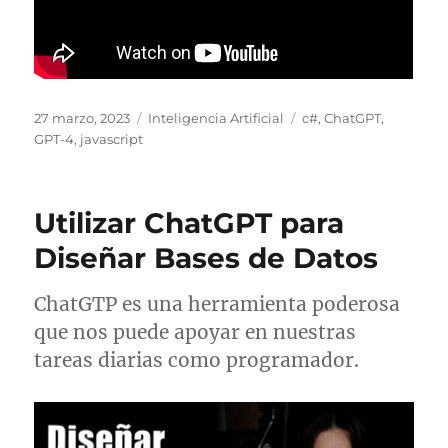
Publicado
Categorías
Etiquetas
27 marzo, 2023
Inteligencia Artificial
c#
,
ChatGPT
,
el
GPT-4
,
javascript
Utilizar ChatGPT para
Diseñar Bases de Datos
ChatGTP es una herramienta poderosa
que nos puede apoyar en nuestras
tareas diarias como programador.