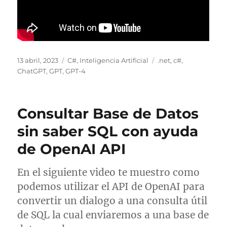
Publicado
Categorías
Etiquetas
13 abril, 2023
C#
,
Inteligencia Artificial
.net
,
c#
,
el
ChatGPT
,
GPT
,
GPT-4
Consultar Base de Datos
sin saber SQL con ayuda
de OpenAI API
En el siguiente video te muestro como
podemos utilizar el API de OpenAI para
convertir un dialogo a una consulta útil
de SQL la cual enviaremos a una base de