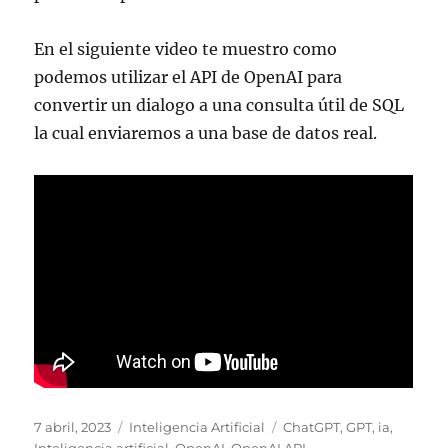
En el siguiente video te muestro como
podemos utilizar el API de OpenAI para
convertir un dialogo a una consulta útil de SQL
la cual enviaremos a una base de datos real.
Publicado
Categorías
Etiquetas
7 abril, 2023
Inteligencia Artificial
ChatGPT
,
GPT
,
ia
,
el
Inteligencia artificial
,
OpenAI
,
OpenAI API