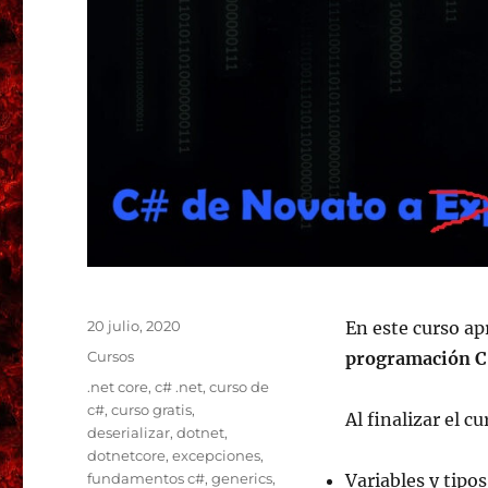
Publicado
20 julio, 2020
En este curso ap
el
Categorías
Cursos
programación 
Etiquetas
.net core
,
c# .net
,
curso de
c#
,
curso gratis
,
Al finalizar el c
deserializar
,
dotnet
,
dotnetcore
,
excepciones
,
fundamentos c#
,
generics
,
Variables y tipo