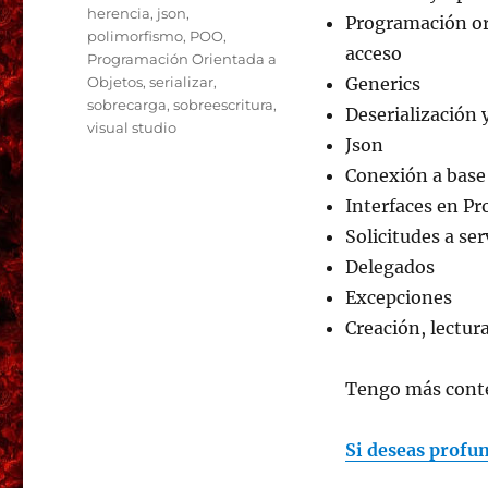
herencia
,
json
,
Programación ori
polimorfismo
,
POO
,
acceso
Programación Orientada a
Objetos
,
serializar
,
Generics
sobrecarga
,
sobreescritura
,
Deserialización 
visual studio
Json
Conexión a base
Interfaces en P
Solicitudes a se
Delegados
Excepciones
Creación, lectura
Tengo más conte
Si deseas profu