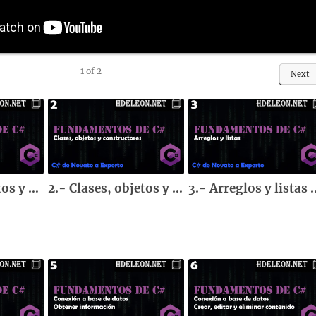
1
of
2
Next
1.- Tipos de datos y var | Curso de fundamentos de C#
2.- Clases, objetos y constructores | Curso de fundamentos de C#
3.- Arreglos y listas | C