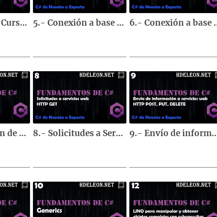
4.- Interfaces | Curso de fundamentos de C#
5.- Conexión a base de datos, obtener información | Curso de fundamentos de C#
6.- Conexión a base de datos, crear, edit
7.- Serialización de objetos y deserialización de JSON | Curso de fundamentos de C#
8.- Solicitudes a Servicios Web por HTTP GET | Curso de fundamentos de C#
9.- Envío de información a Servicios Web por HTTP POST, PUT y DELETE 