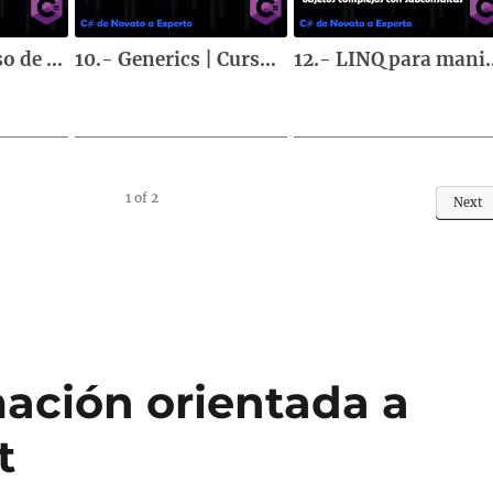
11.- LINQ | Curso de fundamentos de C#
10.- Generics | Curso de fundamentos de C#
12.- LINQ para manipular y obtener objetos 
1
of
2
Next
ación orientada a
t