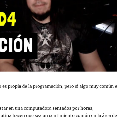
o es propia de la programación, pero si algo muy común 
star en una computadora sentados por horas,
rutina hacen que sea un sentimiento común en la área de