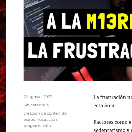
Publicado
22 agosto, 2023
La frustración n
el
Categorías
Sin categoría
esta área.
Etiquetas
creación de contenido
,
estrés
,
frustración
,
Factores como e
programación
sedentarismo y 