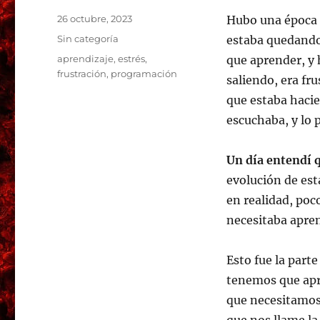
Publicado
26 octubre, 2023
Hubo una época 
el
Categorías
Sin categoría
estaba quedando
Etiquetas
aprendizaje
,
estrés
,
que aprender, y 
frustración
,
programación
saliendo, era fru
que estaba hacie
escuchaba, y lo 
Un día entendí 
evolución de es
en realidad, poc
necesitaba apre
Esto fue la part
tenemos que apr
que necesitamos