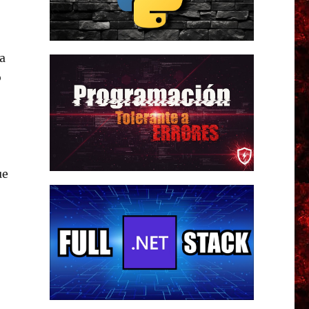
a
o
ue