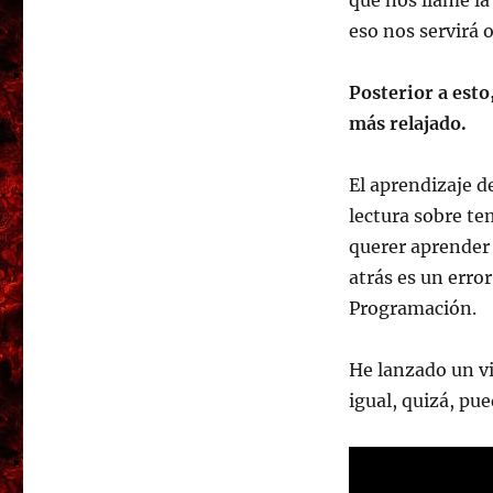
que nos llame la
eso nos servirá 
Posterior a esto
más relajado.
El aprendizaje d
lectura sobre te
querer aprender 
atrás es un err
Programación.
He lanzado un vi
igual, quizá, pue