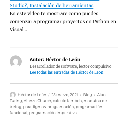
Studio?, Instalación de herramientas
En este video te mostrare como puedes
comenzar a programar proyectos en Python en
Visual…
Autor:
Héctor de León
Desarrollador de software, lector compulsivo.
Lee todas las entradas de Héctor de León
Autor
Publicado
Categorías
Etiquetas
Héctor de León
25 marzo, 2021
Blog
Alan
el
Turing
,
Alonzo Church
,
calculo lambda
,
maquina de
turing
,
paradigmas
,
programación
,
programación
funcional
,
programación imperativa