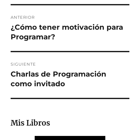
Navegación
ANTERIOR
de
¿Cómo tener motivación para
Entrada
anterior:
Programar?
entradas
SIGUIENTE
Charlas de Programación
Entrada
siguiente:
como invitado
Mis Libros