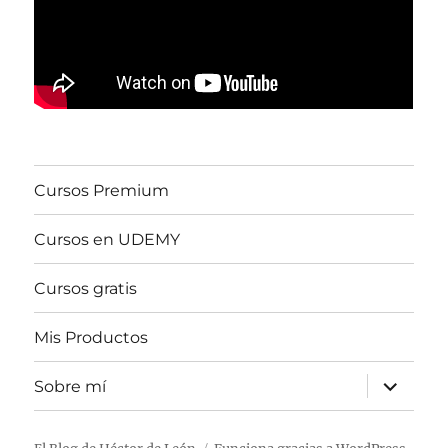
Cursos Premium
Cursos en UDEMY
Cursos gratis
Mis Productos
expande
Sobre mí
el
menú
inferior