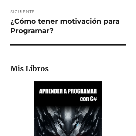
SIGUIENTE
¿Cómo tener motivación para
Entrada
siguiente:
Programar?
Mis Libros