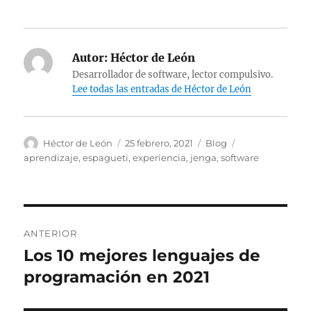
Autor:
Héctor de León
Desarrollador de software, lector compulsivo.
Lee todas las entradas de Héctor de León
Autor
Publicado
Categorías
Etiquetas
Héctor de León
25 febrero, 2021
Blog
el
aprendizaje
,
espagueti
,
experiencia
,
jenga
,
software
Navegación
ANTERIOR
de
Los 10 mejores lenguajes de
Entrada
anterior:
programación en 2021
entradas