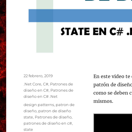
Publicado
22 febrero, 2019
En este video te
el
Categorías
.Net Core
,
C#
,
Patrones de
patrón de diseñ
diseño en C#
,
Patrones de
como se deben c
diseño en C# .Net
mismos.
Etiquetas
design patterns
,
patron de
diseño
,
patron de diseño
state
,
Patrones de diseño
,
patrones de diseño en c#
,
state