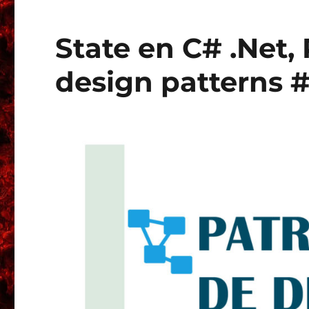
State en C# .Net,
design patterns 