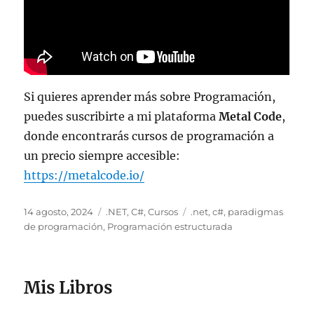
Si quieres aprender más sobre Programación,
puedes suscribirte a mi plataforma
Metal Code
,
donde encontrarás cursos de programación a
un precio siempre accesible:
https://metalcode.io/
Publicado
Categorías
Etiquetas
14 agosto, 2024
.NET
,
C#
,
Cursos
.net
,
c#
,
paradigmas
el
de programación
,
Programación estructurada
Mis Libros