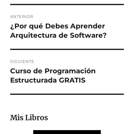
Navegación
ANTERIOR
de
¿Por qué Debes Aprender
Entrada
anterior:
Arquitectura de Software?
entradas
SIGUIENTE
Curso de Programación
Entrada
siguiente:
Estructurada GRATIS
Mis Libros