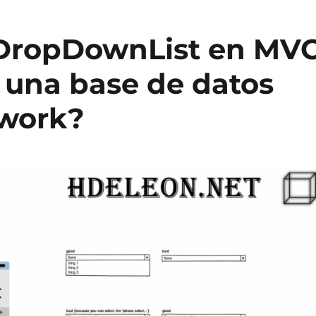
 DropDownList en MV
 una base de datos
ework?