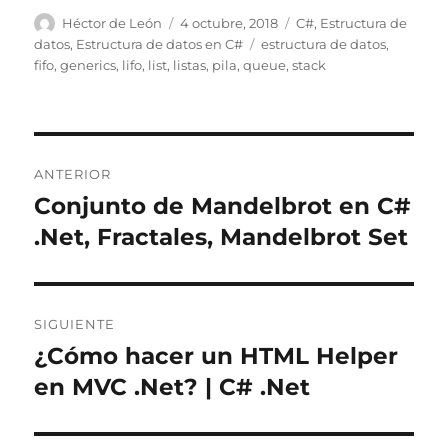
Autor
Publicado
Categorías
Héctor de León
4 octubre, 2018
C#
,
Estructura de
el
Etiquetas
datos
,
Estructura de datos en C#
estructura de datos
,
fifo
,
generics
,
lifo
,
list
,
listas
,
pila
,
queue
,
stack
Navegación
ANTERIOR
de
Conjunto de Mandelbrot en C#
Entrada
anterior:
.Net, Fractales, Mandelbrot Set
entradas
SIGUIENTE
¿Cómo hacer un HTML Helper
Entrada
siguiente:
en MVC .Net? | C# .Net