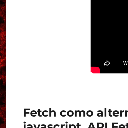
Fetch como alter
javascript, API Fe