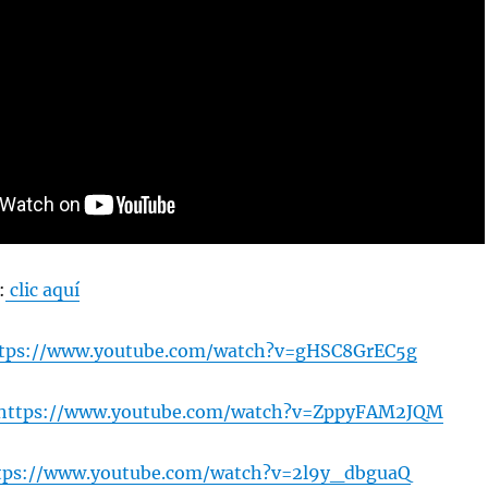
:
clic aquí
tps://www.youtube.com/watch?v=gHSC8GrEC5g
https://www.youtube.com/watch?v=ZppyFAM2JQM
tps://www.youtube.com/watch?v=2l9y_dbguaQ