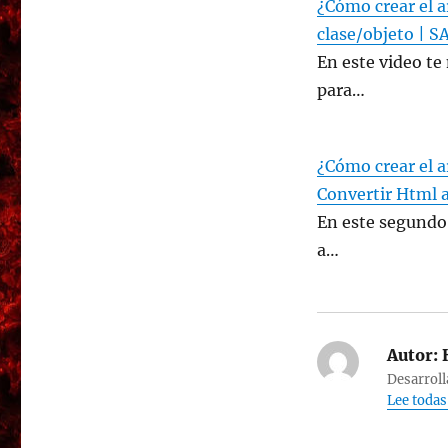
¿Cómo crear el a
clase/objeto | S
En este video te
para…
¿Cómo crear el a
Convertir Html 
En este segundo 
a…
Autor:
H
Desarroll
Lee todas