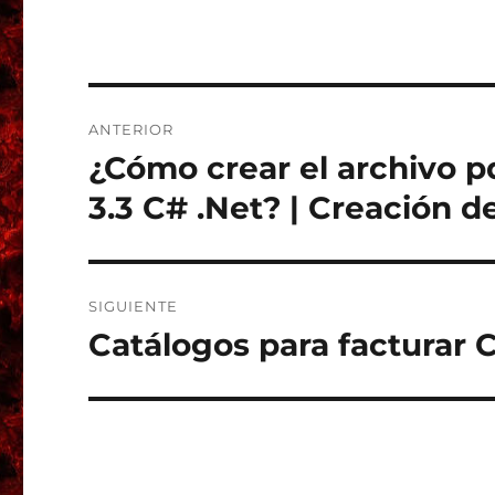
Navegación
ANTERIOR
de
¿Cómo crear el archivo p
Entrada
anterior:
entradas
3.3 C# .Net? | Creación d
SIGUIENTE
Catálogos para facturar 
Entrada
siguiente: