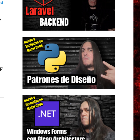
 a
e
DF