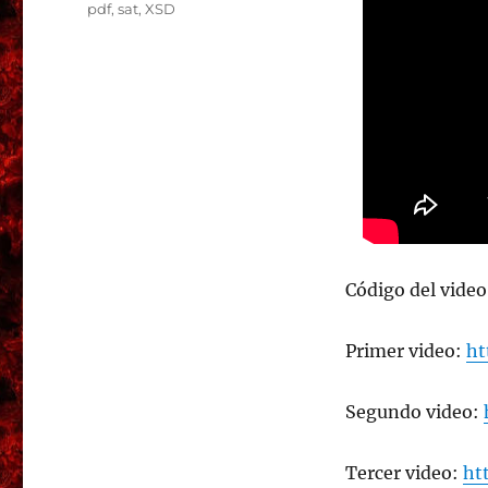
pdf
,
sat
,
XSD
Código del video
Primer video:
ht
Segundo video:
Tercer video:
ht