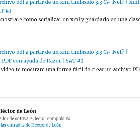
rchivo pdf a partir de un xml timbrado 3.3 C# .Net? | Xml
AT #1
 mostrare como serializar un xml y guardarlo en una clas
rchivo pdf a partir de un xml timbrado 3.3 C# .Net? |
a PDF con ayuda de Razor | SAT #2
video te mostrare una forma fácil de crear un archivo P
éctor de León
ador de software, lector compulsivo.
 las entradas de Héctor de León