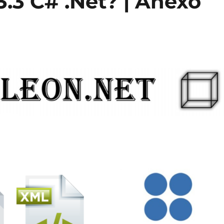
.3 C# .Net? | Anexo