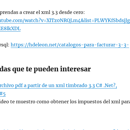
prendas a crear el xml 3.3 desde cero:
utube.com/watch?v=XlTz0NRQLm4&list=PLWYKfSbdsjJ
EE8lkXDL
ysql:
https://hdeleon.net/catalogos-para-facturar-3-3-
das que te pueden interesar
rchivo pdf a partir de un xml timbrado 3.3 C# .Net?,
 #5
video te muestro como obtener los impuestos del xml par