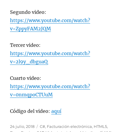
Segundo video:
https://www.youtube.com/watch?
v=ZppyFAM2JQM
Tercer video:
https://www.youtube.com/watch?
v=2l9y_dbguaQ
Cuarto video:
https://www.youtube.com/watch?
v=0nmqpoCTUuM
Código del video:
aquí
Publicado
Categorías
24 julio, 2018
C#
,
Facturación electrónica
,
HTML5
,