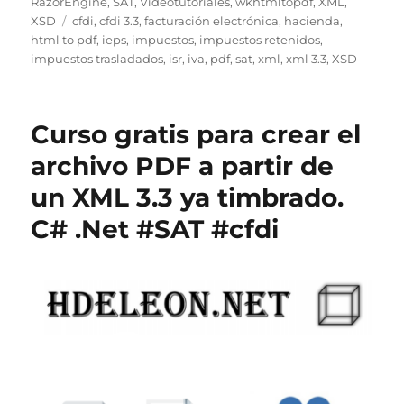
el
RazorEngine
,
SAT
,
Videotutoriales
,
wkhtmltopdf
,
XML
,
Etiquetas
XSD
cfdi
,
cfdi 3.3
,
facturación electrónica
,
hacienda
,
html to pdf
,
ieps
,
impuestos
,
impuestos retenidos
,
impuestos trasladados
,
isr
,
iva
,
pdf
,
sat
,
xml
,
xml 3.3
,
XSD
Curso gratis para crear el
archivo PDF a partir de
un XML 3.3 ya timbrado.
C# .Net #SAT #cfdi