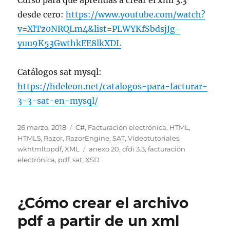
desde cero:
https://www.youtube.com/watch?
v=XlTz0NRQLm4&list=PLWYKfSbdsjJg-
yuu9K53GwthkEE8lkXDL
Catálogos sat mysql:
https://hdeleon.net/catalogos-para-facturar-
3-3-sat-en-mysql/
Publicado
Categorías
26 marzo, 2018
C#
,
Facturación electrónica
,
HTML
,
el
HTML5
,
Razor
,
RazorEngine
,
SAT
,
Videotutoriales
,
Etiquetas
wkhtmltopdf
,
XML
anexo 20
,
cfdi 3.3
,
facturación
electrónica
,
pdf
,
sat
,
XSD
¿Cómo crear el archivo
pdf a partir de un xml