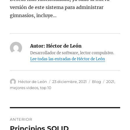
versión de este sistema para administrar
gimnasios, incluye…
Autor:
Héctor de León
Desarrollador de software, lector compulsivo.
Lee todas las entradas de Héctor de León
Autor
Publicado
Categorías
Etiquetas
Héctor de León
23 diciembre, 2021
Blog
2021
,
el
mejores videos
,
top 10
Navegación
ANTERIOR
de
Principios SOLID
Entrada