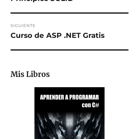
anterior:
entradas
SIGUIENTE
Curso de ASP .NET Gratis
Entrada
siguiente:
Mis Libros