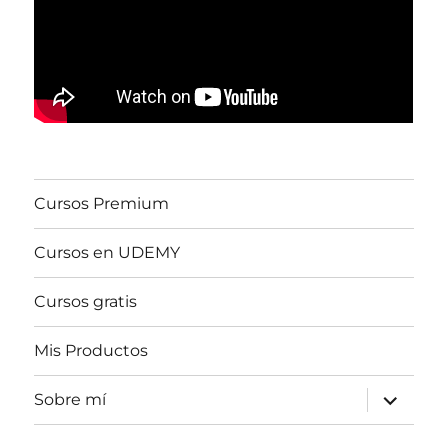
Cursos Premium
Cursos en UDEMY
Cursos gratis
Mis Productos
expande
Sobre mí
el
menú
inferior