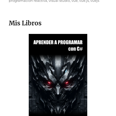
programación reactiva
,
visual studio
,
vue
,
vue.js
,
vuejs
Mis Libros