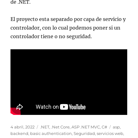
de .NET.
El proyecto esta separado por capa de servicio y
controlador, con lo cual podemos poner si un
controlador tiene o no seguridad.
Publicado
Categorías
Etiquetas
4 abril, 2022
.NET
,
.Net Core
,
ASP .NET MVC
,
C#
asp
,
el
backend
,
basic authentication
,
Seguridad
,
servicios web
,