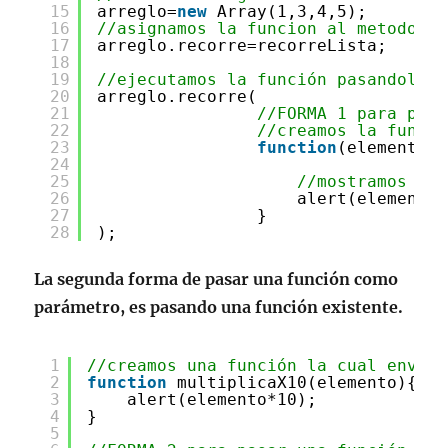
15
arreglo=
new
Array(1,3,4,5);
16
//asignamos la funcion al metodo re
17
arreglo.recorre=recorreLista;
18
19
//ejecutamos la función pasandole u
20
arreglo.recorre(
21
//FORMA 1 para pasa
22
//creamos la funció
23
function
(elemento){
24
25
//mostramos el 
26
alert(elemento)
27
}
28
);
La segunda forma de pasar una función como
parámetro, es pasando una función existente.
1
//creamos una función la cual enviar
2
function
multiplicaX10(elemento){
3
alert(elemento*10);
4
}
5