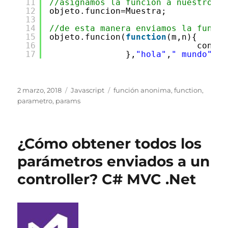
11
//asignamos la función a nuestro at
12
objeto.funcion=Muestra;
13
14
//de esta manera enviamos la funció
15
objeto.funcion(
function
(m,n){
16
consol
17
},
"hola"
,
" mundo"
);
Publicado
Categorías
Etiquetas
2 marzo, 2018
Javascript
función anonima
,
function
,
el
parametro
,
params
¿Cómo obtener todos los
parámetros enviados a un
controller? C# MVC .Net