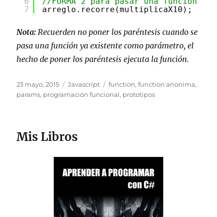
6
//FORMA 2 para pasar una función com
7
arreglo.recorre(multiplicaX10);
Nota:
Recuerden no poner los paréntesis cuando se
pasa una función ya existente como parámetro, el
hecho de poner los paréntesis ejecuta la función.
Publicado
Categorías
Etiquetas
23 mayo, 2015
Javascript
function
,
function anonima
,
el
params
,
programación funcional
,
prototipos
Mis Libros