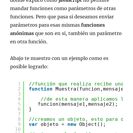
donde explico como
javascript
no permite
mandar funciones como parámetros de otras
funciones. Pero que pasa si deseamos enviar
parámetros para esas mismas
funciones
anónimas
que son en si, también un parámetro
en otra función.
Abajo te muestro con un ejemplo como es
posible lograrlo:
1
//función que realiza recibe una fu
2
function
Muestra(funcion,mensaje1,m
3
4
//de esta manera aplicamos los 
5
funcion(mensaje1,mensaje2);
6
}
7
8
//creamos un objeto, esto para darl
9
var
objeto = 
new
Object();
10