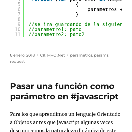
5
{
6
parametros += p
7
}
8
9
//se ira guardando de la siguiente 
10
//parametro1: pato
11
//parametro2: pato2
Publicado
Categorías
Etiquetas
8 enero, 2018
C#
,
MVC .Net
parametros
,
params
,
el
request
Pasar una función como
parámetro en #javascript
Para los que aprendimos un lenguaje Orientado
a Objetos antes que javascript algunas veces
desconocemos la naturaleza dinámica de este