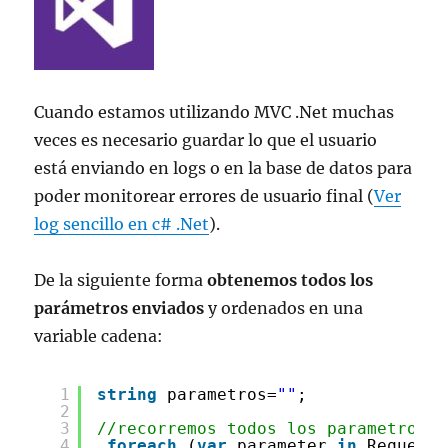
Cuando estamos utilizando MVC .Net muchas
veces es necesario guardar lo que el usuario
está enviando en logs o en la base de datos para
poder monitorear errores de usuario final (
Ver
log sencillo en c# .Net
).
De la siguiente forma
obtenemos todos los
parámetros enviados
y ordenados en una
variable cadena:
1
string
parametros=
""
;
2
3
//recorremos todos los parametros
4
foreach
(
var
parameter 
in
Request.