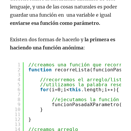
lenguaje, y una de las cosas naturales es poder
guardar una función en una variable e igual
enviarse esa función como parámetro.
Existen dos formas de hacerlo y
la primera es
haciendo una función anónima
:
1
//creamos una función que recorre u
2
function
recorreLista(funcionPasada
3
4
//recorremos el arreglo/lista
5
//utilizamos la palabra reserva
6
for
(i=0;i<
this
.length;i++){
7
8
//ejecutamos la función pas
9
funcionPasadaXParametro(
thi
10
}
11
12
}
13
14
//creamos arreglo