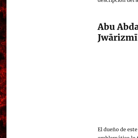
descripción del 
Abu Abd
Jwārizmī
El dueño de est