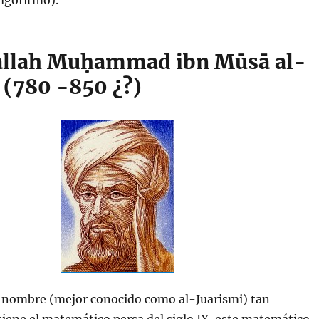
algoritmo).
allah Muḥammad ibn Mūsā al-
 (780 -850 ¿?)
e nombre (mejor conocido como al-Juarismi) tan