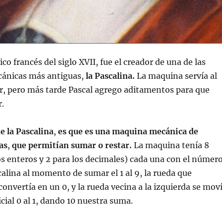
o francés del siglo XVII, fue el creador de una de las
cánicas más antiguas,
la Pascalina.
La maquina servía al
r, pero más tarde Pascal agrego aditamentos para que
r.
e la Pascalina
,
es que es una maquina mecánica de
as
,
que permitían sumar o restar.
La maquina tenía 8
os enteros y 2 para los decimales) cada una con el númer
scalina al momento de sumar el 1 al 9, la rueda que
convertía en un 0, y la rueda vecina a la izquierda se mov
icial 0 al 1, dando 10 nuestra suma.