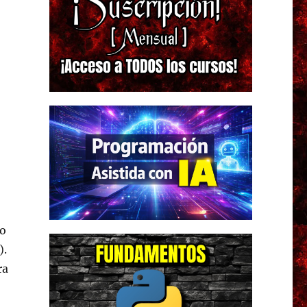
o
).
ra