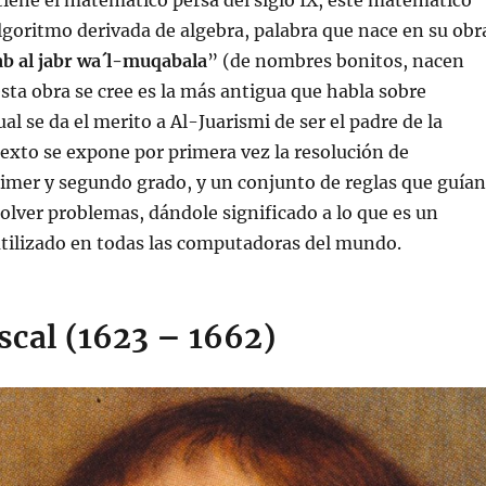
iene el matemático persa del siglo IX, este matemático
algoritmo derivada de algebra, palabra que nace en su obr
ab al jabr wa´l-muqabala
” (de nombres bonitos, nacen
esta obra se cree es la más antigua que habla sobre
cual se da el merito a Al-Juarismi de ser el padre de la
exto se expone por primera vez la resolución de
imer y segundo grado, y un conjunto de reglas que guían
esolver problemas, dándole significado a lo que es un
utilizado en todas las computadoras del mundo.
scal (1623 – 1662)