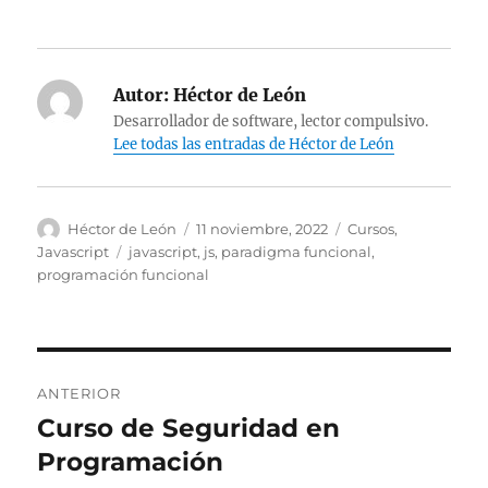
Autor:
Héctor de León
Desarrollador de software, lector compulsivo.
Lee todas las entradas de Héctor de León
Autor
Publicado
Categorías
Héctor de León
11 noviembre, 2022
Cursos
,
el
Etiquetas
Javascript
javascript
,
js
,
paradigma funcional
,
programación funcional
Navegación
ANTERIOR
de
Curso de Seguridad en
Entrada
anterior:
Programación
entradas