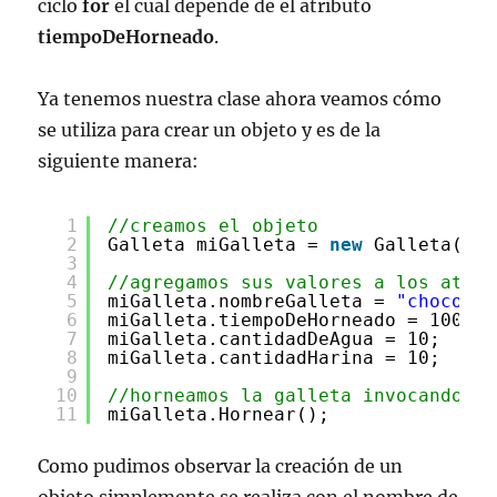
ciclo
for
el cual depende de el atributo
tiempoDeHorneado
.
Ya tenemos nuestra clase ahora veamos cómo
se utiliza para crear un objeto y es de la
siguiente manera:
1
//creamos el objeto
2
Galleta miGalleta = 
new
Galleta();
3
4
//agregamos sus valores a los atrib
5
miGalleta.nombreGalleta = 
"chocochi
6
miGalleta.tiempoDeHorneado = 100;
7
miGalleta.cantidadDeAgua = 10;
8
miGalleta.cantidadHarina = 10;
9
10
//horneamos la galleta invocando el
11
miGalleta.Hornear();
Como pudimos observar la creación de un
objeto simplemente se realiza con el nombre de