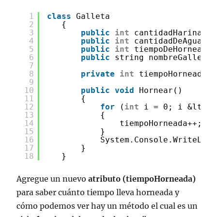
1
class
Galleta
2
{
3
public
int
cantidadHarina;
4
public
int
cantidadDeAgua;
5
public
int
tiempoDeHorneado;
6
public
string nombreGalleta;
7
8
private
int
tiempoHorneada;
9
10
public
void
Hornear()
11
{
12
for
(
int
i = 0; i &lt; t
13
{
14
tiempoHorneada++;
15
}
16
System.Console.WriteLine
17
}
18
}
Agregue un nuevo
atributo (tiempoHorneada)
para saber cuánto tiempo lleva horneada y
cómo podemos ver hay un método el cual es un