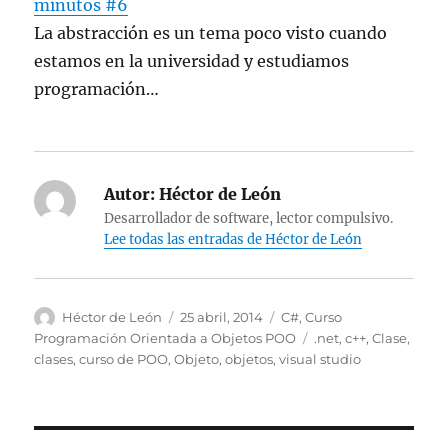
minutos #6
La abstracción es un tema poco visto cuando
estamos en la universidad y estudiamos
programación…
Autor:
Héctor de León
Desarrollador de software, lector compulsivo.
Lee todas las entradas de Héctor de León
Autor
Publicado
Categorías
Héctor de León
25 abril, 2014
C#
,
Curso
el
Etiquetas
Programación Orientada a Objetos POO
.net
,
c++
,
Clase
,
clases
,
curso de POO
,
Objeto
,
objetos
,
visual studio