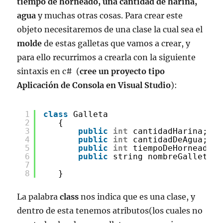
tiempo de horneado, una cantidad de harina,
agua
y muchas otras cosas. Para crear este
objeto necesitaremos de una clase la cual sea el
molde
de estas galletas que vamos a crear, y
para ello recurrimos a crearla con la siguiente
sintaxis en c# (
cree un proyecto tipo
Aplicación de Consola en Visual Studio
):
1
class
Galleta
2
{
3
public
int
cantidadHarina;
4
public
int
cantidadDeAgua;
5
public
int
tiempoDeHorneado;
6
public
string nombreGalleta;
7
8
}
La palabra
class
nos indica que es una clase, y
dentro de esta tenemos atributos(los cuales no