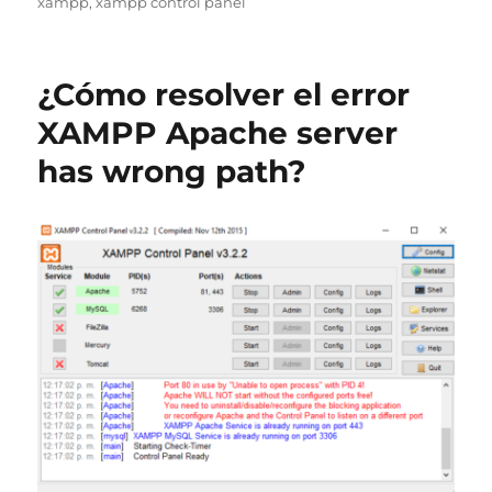
el
xampp
,
xampp control panel
¿Cómo resolver el error
XAMPP Apache server
has wrong path?