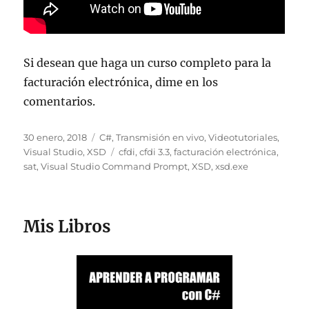
Si desean que haga un curso completo para la
facturación electrónica, dime en los
comentarios.
Publicado
Categorías
30 enero, 2018
C#
,
Transmisión en vivo
,
Videotutoriales
,
el
Etiquetas
Visual Studio
,
XSD
cfdi
,
cfdi 3.3
,
facturación electrónica
,
sat
,
Visual Studio Command Prompt
,
XSD
,
xsd.exe
Mis Libros