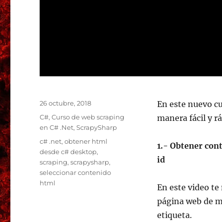
Publicado
26 octubre, 2018
En este nuevo c
el
Categorías
C#
,
Curso de web scraping
manera fácil y r
en C# .Net
,
ScrapySharp
Etiquetas
c# .net
,
obtener html
1.- Obtener con
desde c# desktop
,
id
scraping
,
scrapysharp
,
seleccionar contenido
html
En este video t
página web de ma
etiqueta.