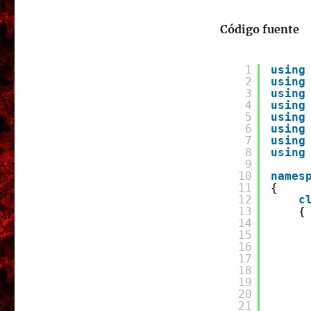
Código fuente
1
using
2
using
3
using
4
using
5
using
6
using
7
using
8
using
9
10
names
11
{
12
c
13
{
14
15
16
17
18
19
20
21