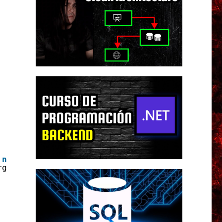
 
new
List&lt;
string
&gt;();
rgadas = 
new
List&lt;
string
&gt;();