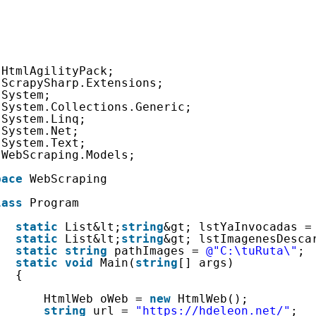
HtmlAgilityPack;
ScrapySharp.Extensions;
System;
System.Collections.Generic;
System.Linq;
System.Net;
System.Text;
WebScraping.Models;
pace
WebScraping
lass
Program
static
List&lt;
string
&gt; lstYaInvocadas =
static
List&lt;
string
&gt; lstImagenesDesca
static
string
pathImages = 
@"C:\tuRuta\"
;
static
void
Main(
string
[] args)
{
HtmlWeb oWeb = 
new
HtmlWeb();
string
url = 
"
https://hdeleon.net/
"
;