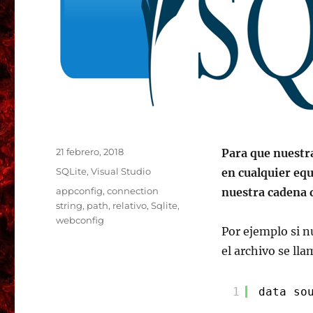
Publicado
21 febrero, 2018
Para que nuestra
el
Categorías
SQLite
,
Visual Studio
en cualquier equ
Etiquetas
appconfig
,
connection
nuestra cadena 
string
,
path
,
relativo
,
Sqlite
,
webconfig
Por ejemplo si n
el archivo se ll
1
data so