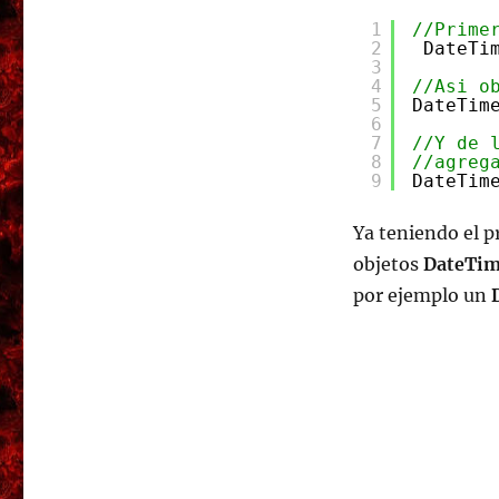
1
//Prime
2
DateTi
3
4
//Asi o
5
DateTim
6
7
//Y de 
8
//agreg
9
DateTim
Ya teniendo el p
objetos
DateTi
por ejemplo un