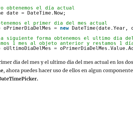
ro obtenemos el día actual
me date = DateTime.Now;
btenemos el primer dia del mes actual
e oPrimerDiaDelMes = 
new
DateTime(date.Year, 
la siguiente forma obtenemos el ultimo dia de
amos 1 mes al objeto anterior y restamos 1 dí
e oUltimoDiaDelMes = oPrimerDiaDelMes.Value.A
rimer dia del mes y el ultimo dia del mes actual en los do
me
, ahora puedes hacer uso de ellos en algun componente
DateTimePicker.