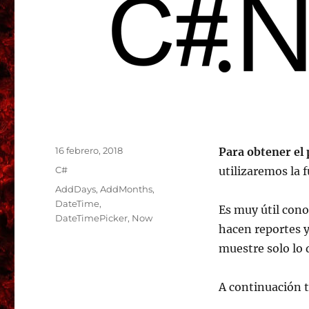
Publicado
16 febrero, 2018
Para obtener el 
el
Categorías
C#
utilizaremos la f
Etiquetas
AddDays
,
AddMonths
,
DateTime
,
Es muy útil cono
DateTimePicker
,
Now
hacen reportes y
muestre solo lo 
A continuación 