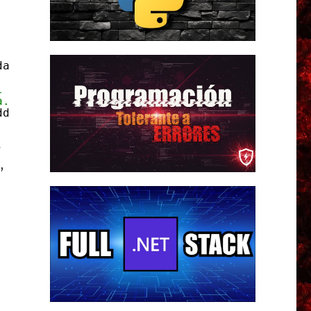
date.Month, 1);
l mes
a.
ddMonths(1).AddDays(-1);
s
,