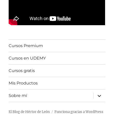
Cursos Premium
Cursos en UDEMY
Cursos gratis
Mis Productos
expande
Sobre mí
el
menú
inferior
El Blog de Héctor de León
Funciona gracias a WordPress