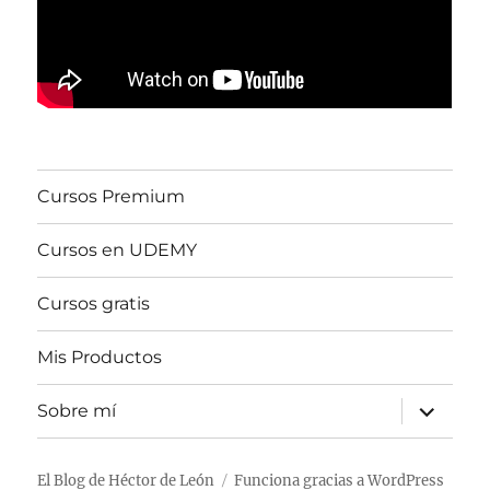
Cursos Premium
Cursos en UDEMY
Cursos gratis
Mis Productos
expande
Sobre mí
el
menú
inferior
El Blog de Héctor de León
Funciona gracias a WordPress