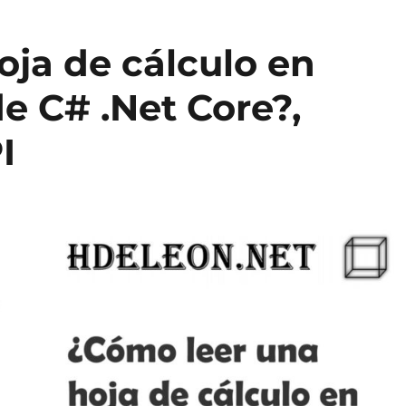
oja de cálculo en
e C# .Net Core?,
I