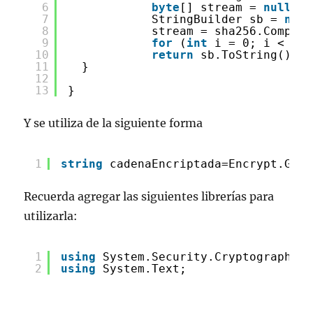
6
byte
[] stream = 
null
;
7
StringBuilder sb = 
new
8
stream = sha256.Compute
9
for
(
int
i = 0; i < str
10
return
sb.ToString();
11
}
12
13
}
Y se utiliza de la siguiente forma
1
string
cadenaEncriptada=Encrypt.GetS
Recuerda agregar las siguientes librerías para
utilizarla:
1
using
System.Security.Cryptography;
2
using
System.Text;