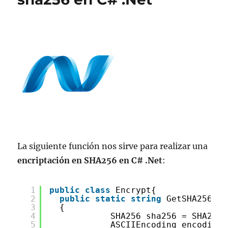
La siguiente función nos sirve para realizar una
encriptación
en SHA256 en C# .Net
:
1
public
class
Encrypt{
2
public
static
string
GetSHA256(
st
3
{
4
SHA256 sha256 = SHA256M
5
ASCIIEncoding encoding 