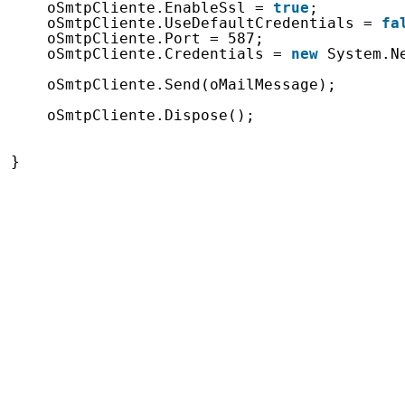
oSmtpCliente.EnableSsl = 
true
;
oSmtpCliente.UseDefaultCredentials = 
fa
oSmtpCliente.Port = 587;
oSmtpCliente.Credentials = 
new
System.N
oSmtpCliente.Send(oMailMessage);
oSmtpCliente.Dispose();
}