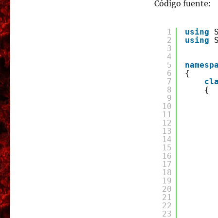
Código fuente:
1
using
2
using
3
4
5
namesp
6
{
7
cl
8
{
9
10
11
12
13
14
15
16
17
18
19
20
21
22
23