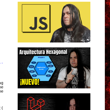
;
l.com"
;
age(EmailOrigen,EmailDestino,
"este es un asun
ment(path));
ment(path2));
t(
"smtp.gmail.com"
);