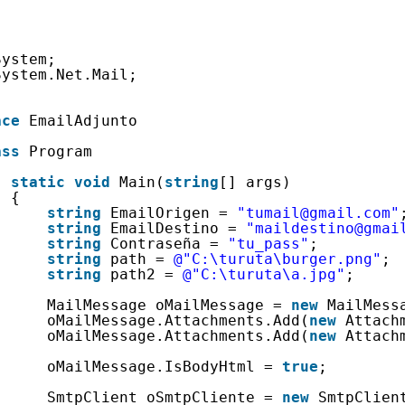
System;
System.Net.Mail;
ace
EmailAdjunto
ass
Program
static
void
Main(
string
[] args)
{
string
EmailOrigen = 
"tumail@gmail.com"
string
EmailDestino = 
"maildestino@gmai
string
Contraseña = 
"tu_pass"
;
string
path = 
@"C:\turuta\burger.png"
;
string
path2 = 
@"C:\turuta\a.jpg"
;
MailMessage oMailMessage = 
new
MailMess
oMailMessage.Attachments.Add(
new
Attach
oMailMessage.Attachments.Add(
new
Attach
oMailMessage.IsBodyHtml = 
true
;
SmtpClient oSmtpCliente = 
new
SmtpClien