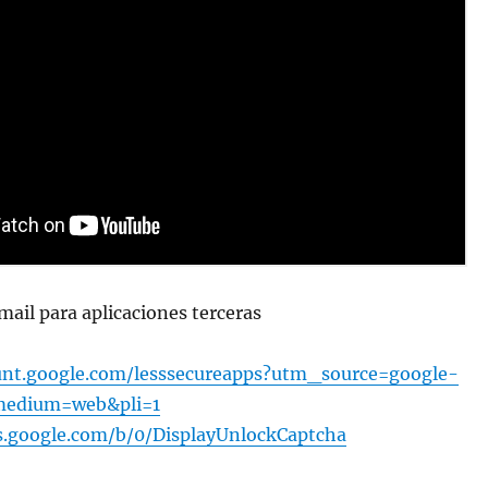
mail para aplicaciones terceras
unt.google.com/lesssecureapps?utm_source=google-
edium=web&pli=1
s.google.com/b/0/DisplayUnlockCaptcha