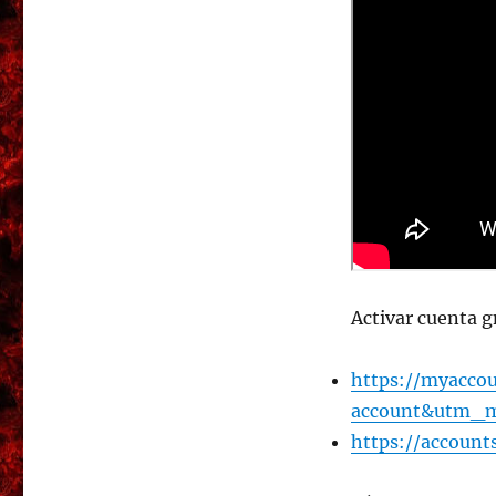
Activar cuenta g
https://myacco
account&utm_m
https://account