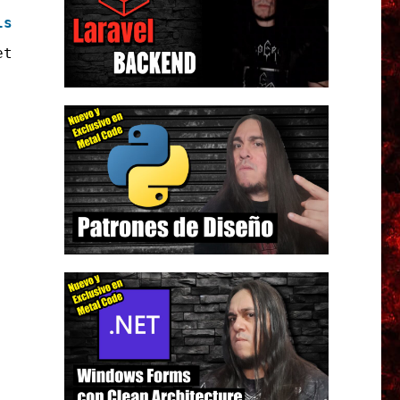
lse
;
et.NetworkCredential(EmailOrigen,Contraseña);