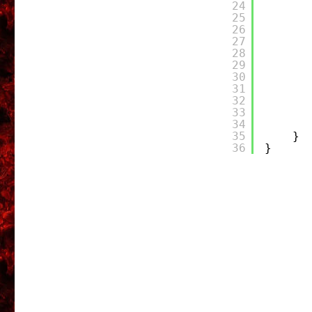
24
25
26
27
28
29
30
31
32
33
34
35
}
36
}