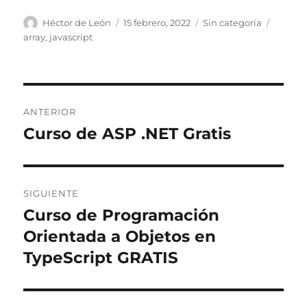
Autor
Publicado
Categorías
Etique
Héctor de León
15 febrero, 2022
Sin categoría
el
array
,
javascript
Navegación
ANTERIOR
de
Curso de ASP .NET Gratis
Entrada
anterior:
entradas
SIGUIENTE
Curso de Programación
Entrada
siguiente:
Orientada a Objetos en
TypeScript GRATIS