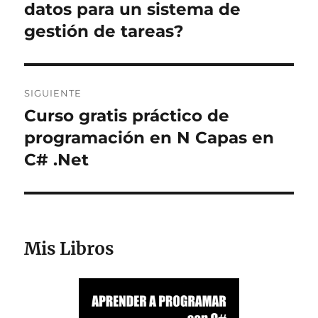
anterior:
datos para un sistema de
entradas
gestión de tareas?
SIGUIENTE
Curso gratis práctico de
Entrada
siguiente:
programación en N Capas en
C# .Net
Mis Libros