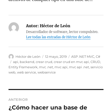
Autor:
Héctor de León
Desarrollador de software, lector compulsivo.
Lee todas las entradas de Héctor de León
Autor
Publicado
Categorías
Héctor de León
12 mayo, 2019
ASP .NET MVC
,
C#
el
Etiquetas
api
,
backend
,
crear crud
,
crear crud en mvc api
,
CRUD
,
Entity Framework
,
mvc .net
,
mvc api
,
mvc api .net
,
servicio
web
,
web service
,
webservice
Navegación
ANTERIOR
de
¿Cómo hacer una base de
Entrada