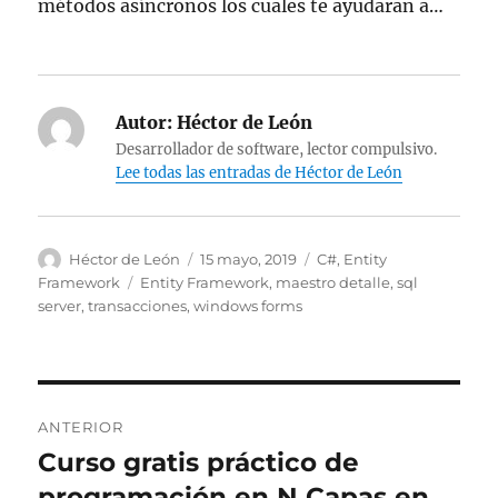
métodos asíncronos los cuales te ayudaran a…
Autor:
Héctor de León
Desarrollador de software, lector compulsivo.
Lee todas las entradas de Héctor de León
Autor
Publicado
Categorías
Héctor de León
15 mayo, 2019
C#
,
Entity
el
Etiquetas
Framework
Entity Framework
,
maestro detalle
,
sql
server
,
transacciones
,
windows forms
Navegación
ANTERIOR
de
Curso gratis práctico de
Entrada
anterior:
programación en N Capas en