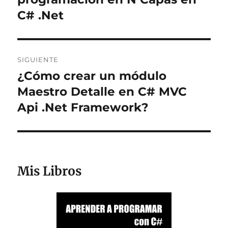
entradas
C# .Net
SIGUIENTE
¿Cómo crear un módulo
Entrada
siguiente:
Maestro Detalle en C# MVC
Api .Net Framework?
Mis Libros