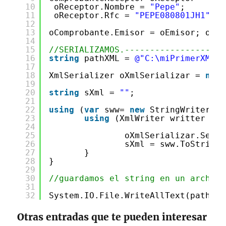
10
oReceptor.Nombre = 
"Pepe"
;
11
oReceptor.Rfc = 
"PEPE080801JH1"
;
12
13
oComprobante.Emisor = oEmisor; oCom
14
15
//SERIALIZAMOS.--------------------
16
string
pathXML = 
@"C:\miPrimerXML.x
17
18
XmlSerializer oXmlSerializar = 
new
19
20
string
sXml = 
""
;
21
22
using
(
var
sww= 
new
StringWriter())
23
using
(XmlWriter writter = X
24
25
oXmlSerializar.Seria
26
sXml = sww.ToString(
27
}
28
}
29
30
//guardamos el string en un archivo
31
32
System.IO.File.WriteAllText(pathXML
Otras entradas que te pueden interesar