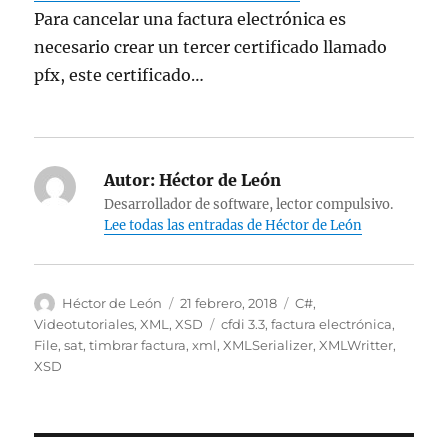
Para cancelar una factura electrónica es
necesario crear un tercer certificado llamado
pfx, este certificado…
Autor:
Héctor de León
Desarrollador de software, lector compulsivo.
Lee todas las entradas de Héctor de León
Autor
Publicado
Categorías
Héctor de León
21 febrero, 2018
C#
,
el
Etiquetas
Videotutoriales
,
XML
,
XSD
cfdi 3.3
,
factura electrónica
,
File
,
sat
,
timbrar factura
,
xml
,
XMLSerializer
,
XMLWritter
,
XSD