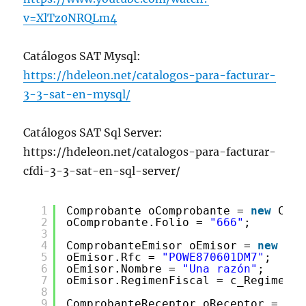
v=XlTz0NRQLm4
Catálogos SAT Mysql:
https://hdeleon.net/catalogos-para-facturar-
3-3-sat-en-mysql/
Catálogos SAT Sql Server:
https://hdeleon.net/catalogos-para-facturar-
cfdi-3-3-sat-en-sql-server/
1
Comprobante oComprobante = 
new
Comp
2
oComprobante.Folio = 
"666"
;
3
4
ComprobanteEmisor oEmisor = 
new
Com
5
oEmisor.Rfc = 
"POWE870601DM7"
;
6
oEmisor.Nombre = 
"Una razón"
;
7
oEmisor.RegimenFiscal = c_RegimenFi
8
9
ComprobanteReceptor oReceptor = 
new