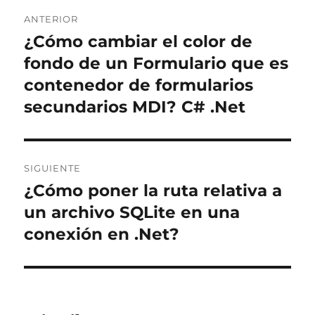
Navegación
ANTERIOR
de
¿Cómo cambiar el color de
Entrada
anterior:
fondo de un Formulario que es
entradas
contenedor de formularios
secundarios MDI? C# .Net
SIGUIENTE
¿Cómo poner la ruta relativa a
Entrada
siguiente:
un archivo SQLite en una
conexión en .Net?