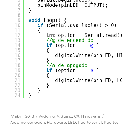
5
Serial.begin(9600);
6
pinMode(pinLED, OUTPUT);
7
}
8
9
void
loop() {
10
if
(Serial.available() > 0)
11
{
12
int
option = Serial.read();
13
//@ de encendido
14
if
(option == 
'@'
)
15
{
16
digitalWrite(pinLED, HIGH)
17
}
18
//a de apagado
19
if
(option == 
'$'
)
20
{
21
digitalWrite(pinLED, LOW);
22
}
23
}
24
}
Publicado
Categorías
Etiquetas
17 abril, 2018
Arduino
,
Arduino
,
C#
,
Hardware
el
Arduino
,
conexión
,
Hardware
,
LED
,
Puerto serial
,
Puertos