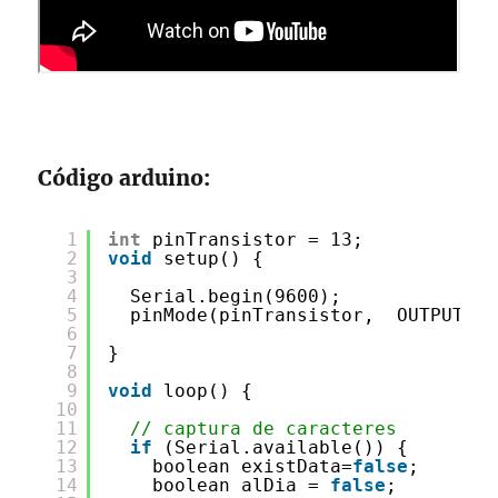
Código arduino:
1
int
pinTransistor = 13;
2
void
setup() {
3
4
Serial.begin(9600);
5
pinMode(pinTransistor,  OUTPUT) ;
6
7
}
8
9
void
loop() {
10
11
// captura de caracteres
12
if
(Serial.available()) {
13
boolean existData=
false
;
14
boolean alDia = 
false
;