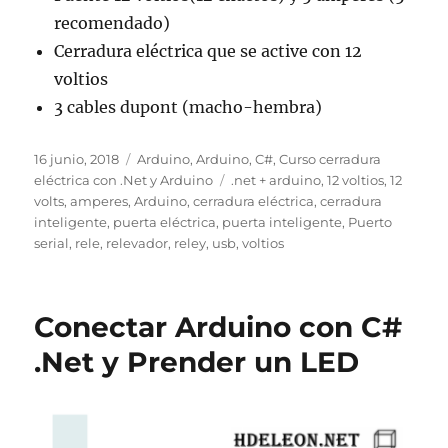
recomendado)
Cerradura eléctrica que se active con 12
voltios
3 cables dupont (macho-hembra)
Publicado
Categorías
16 junio, 2018
Arduino
,
Arduino
,
C#
,
Curso cerradura
el
Etiquetas
eléctrica con .Net y Arduino
.net + arduino
,
12 voltios
,
12
volts
,
amperes
,
Arduino
,
cerradura eléctrica
,
cerradura
inteligente
,
puerta eléctrica
,
puerta inteligente
,
Puerto
serial
,
rele
,
relevador
,
reley
,
usb
,
voltios
Conectar Arduino con C#
.Net y Prender un LED