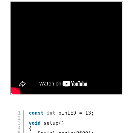
1
const
int
pinLED = 13;
2
3
void
setup()
4
{