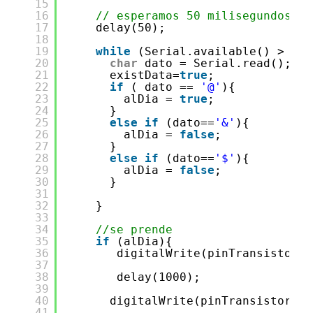
15
16
// esperamos 50 milisegundos po
17
delay(50);
18
19
while
(Serial.available() > 0) 
20
char
dato = Serial.read();
21
existData=
true
;
22
if
( dato == 
'@'
){
23
alDia = 
true
;
24
}
25
else
if
(dato==
'&'
){
26
alDia = 
false
;
27
}
28
else
if
(dato==
'$'
){
29
alDia = 
false
;
30
}
31
32
}
33
34
//se prende
35
if
(alDia){
36
digitalWrite(pinTransistor, 
37
38
delay(1000);    
39
40
digitalWrite(pinTransistor, L
41