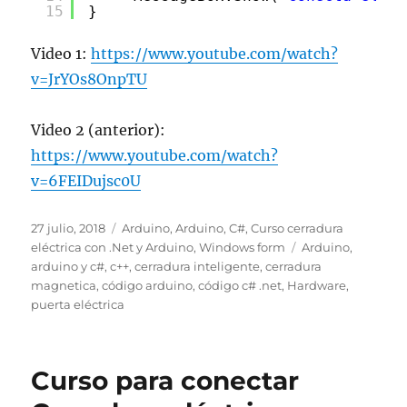
15
}
Video 1:
https://www.youtube.com/watch?
v=JrYOs8OnpTU
Video 2 (anterior):
https://www.youtube.com/watch?
v=6FEIDujsc0U
Publicado
Categorías
27 julio, 2018
Arduino
,
Arduino
,
C#
,
Curso cerradura
el
Etiquetas
eléctrica con .Net y Arduino
,
Windows form
Arduino
,
arduino y c#
,
c++
,
cerradura inteligente
,
cerradura
magnetica
,
código arduino
,
código c# .net
,
Hardware
,
puerta eléctrica
Curso para conectar