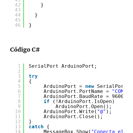
42
}
43
44
}
45
46
}
Código C#
1
SerialPort ArduinoPort;
2
3
try
4
{
5
ArduinoPort = 
new
SerialPort()
6
ArduinoPort.PortName = 
"COM3"
;
7
ArduinoPort.BaudRate = 9600;
8
if
(!ArduinoPort.IsOpen)
9
ArduinoPort.Open();
10
ArduinoPort.Write(
"@"
);
11
ArduinoPort.Close();
12
}
13
catch
{
14
MessageBox.Show(
"Conecta el ar