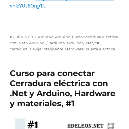
v=JrYOs8OnpTU
Publicado
Categorías
18 julio, 2018
Arduino
,
Arduino
,
Curso cerradura eléctrica
el
Etiquetas
con .Net y Arduino
Arduino
,
arduino y .Net
,
c#
,
cerradura
,
clavija inteligente
,
Hardware
,
puerta eléctrica
Curso para conectar
Cerradura eléctrica con
.Net y Arduino, Hardware
y materiales, #1