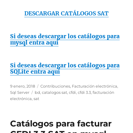
DESCARGAR CATÁLOGOS SAT
Si deseas descargar los catálogos para
mysql entra aquí
Si deseas descargar los catálogos para
SQLite entra aquí
Publicado
Categorías
9 enero, 2018
Contribuciones
,
Facturación electrónica
,
el
Etiquetas
Sql Server
bd
,
catalogos sat
,
cfdi
,
cfdi 3.3
,
facturación
electrónica
,
sat
Catálogos para facturar