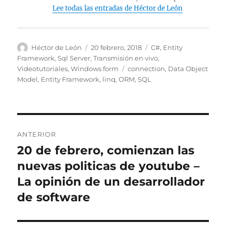
Lee todas las entradas de Héctor de León
Autor
Publicado
Categorías
Héctor de León
20 febrero, 2018
C#
,
Entity
el
Framework
,
Sql Server
,
Transmisión en vivo
,
Etiquetas
Videotutoriales
,
Windows form
connection
,
Data Object
Model
,
Entity Framework
,
linq
,
ORM
,
SQL
Navegación
ANTERIOR
de
20 de febrero, comienzan las
Entrada
anterior:
nuevas politicas de youtube –
entradas
La opinión de un desarrollador
de software